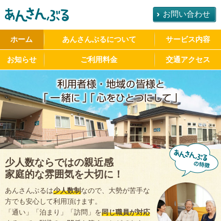
お問い合わせ
ホーム
あんさんぶるについて
サービス内容
お知らせ
ご利用料金
交通アクセス
少人数ならではの親近感
家庭的な雰囲気を大切に！
あんさんぶるは
少人数制
なので、大勢が苦手な
方でも安心して利用頂けます。
「通い」「泊まり」「訪問」を
同じ職員が対応